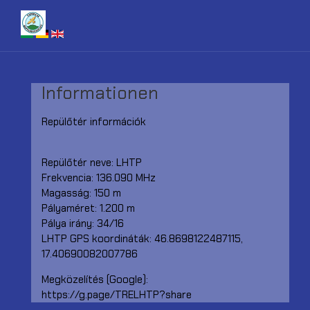
Informationen
Repülőtér információk
Repülőtér neve: LHTP
Frekvencia: 136.090 MHz
Magasság: 150 m
Pályaméret: 1.200 m
Pálya irány: 34/16
LHTP GPS koordináták: 46.8698122487115,
17.40690082007786
Megközelítés (Google):
https://g.page/TRELHTP?share