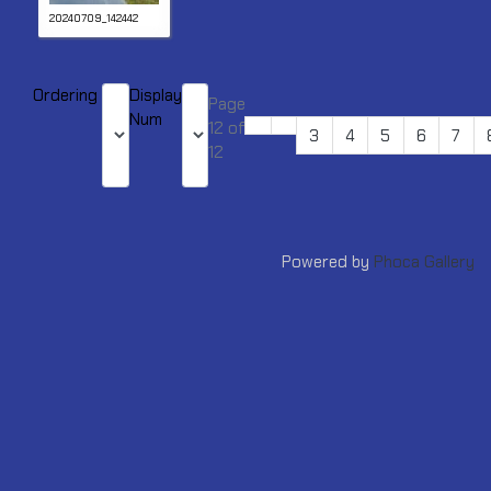
20240709_142442
Ordering
Display
Page
Num
12 of
3
4
5
6
7
12
Powered by
Phoca Gallery