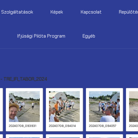
Szolgáltatások
Képek
Kapcsolat
Repülőté
Ifjúsági Pilóta Program
Egyéb
- TRE_IFI_TABOR_2024
20240708_093931
20240708_094014
20240708_094057
20240