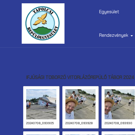
Egyesület
Rendezvények
IFJÚSÁGI TOBORZÓ VITORLÁZÓREPÜLŐ TÁBOR 2024 
20240708_093905
20240708_093928
20240708_093930