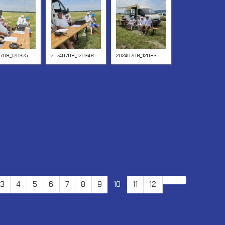
708_120325
20240708_120349
20240708_120835
3
4
5
6
7
8
9
10
11
12