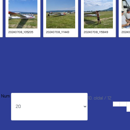
20240708_105205
20240708_111443
20240708_115849
20240
y Num
10. oldal / 12