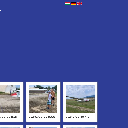
r
708_095535
20240708_095609
20240708_101418