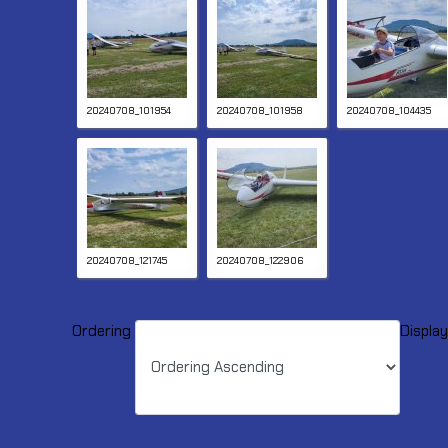
20240708_101954
20240708_101958
20240708_104435
20240708_121745
20240708_122906
Ordering
Displa